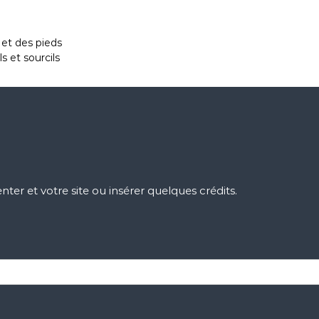
et des pieds
s et sourcils
ter et votre site ou insérer quelques crédits.