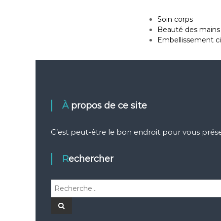
Soin corps
Beauté des mains 
Embellissement cil
À propos de ce site
C’est peut-être le bon endroit pour vous présen
Rechercher
R
e
c
R
e
h
c