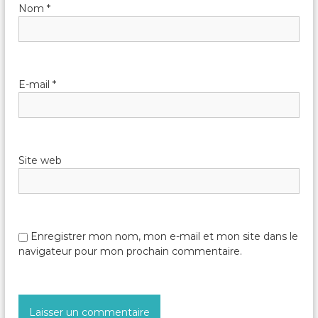
d
Nom
*
e
l
E-mail
*
’
a
Site web
r
t
i
Enregistrer mon nom, mon e-mail et mon site dans le
navigateur pour mon prochain commentaire.
c
l