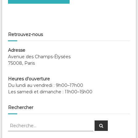
e
Retrouvez-nous
Adresse
Avenue des Champs-Élysées
75008, Paris
Heures d’ouverture
Du lundi au vendredi : 9h00–17h00
Les samedi et dimanche : 11h00–15h00
Rechercher
R
R
e
e
c
c
h