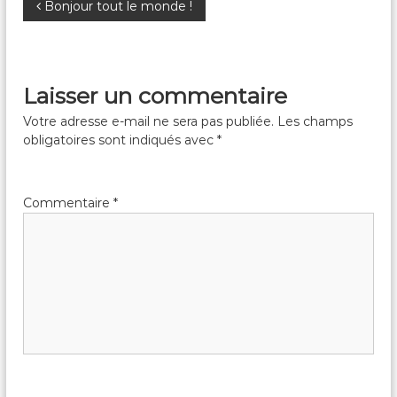
N
Bonjour tout le monde !
a
v
Laisser un commentaire
i
Votre adresse e-mail ne sera pas publiée.
Les champs
obligatoires sont indiqués avec
*
g
a
Commentaire
*
t
i
o
n