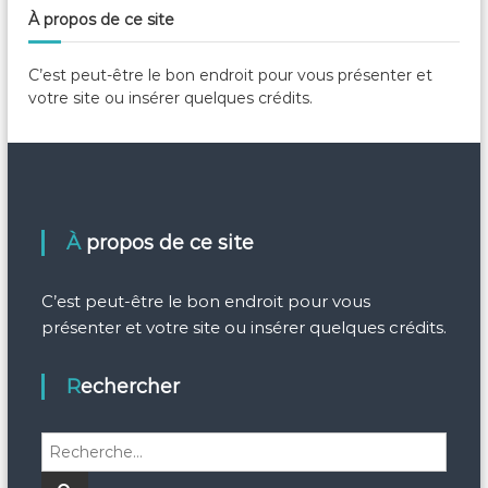
e
h
À propos de ce site
r
e
c
h
r
e
C’est peut-être le bon endroit pour vous présenter et
r
c
votre site ou insérer quelques crédits.
h
e
r
:
À propos de ce site
C’est peut-être le bon endroit pour vous
présenter et votre site ou insérer quelques crédits.
Rechercher
R
e