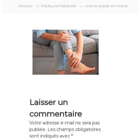
i
Accueil
Pédicure Médicale
creme-pieds-et-mains
c
u
r
e
Laisser un
commentaire
Votre adresse e-mail ne sera pas
publiée.
Les champs obligatoires
sont indiqués avec
*