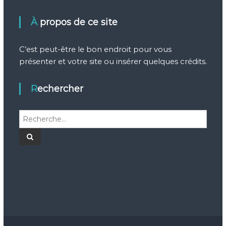
À propos de ce site
C’est peut-être le bon endroit pour vous
présenter et votre site ou insérer quelques crédits.
Rechercher
R
e
c
R
e
h
c
h
e
e
r
r
c
c
h
e
h
r
e
r
: